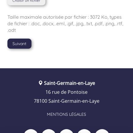
Choisir un fichier
Taille maximale autorisée par fichier : 3072 Ko, types
de fichier : .doc, .docx, .eml, .gif, .jpg, .txt, .pdf, .png, .rtf,
.odt
Suivant
Saint-Germain-en-Laye
16 rue de Pontoise
78100 Saint-Germain-en-Laye
MENTIONS LÉGALES